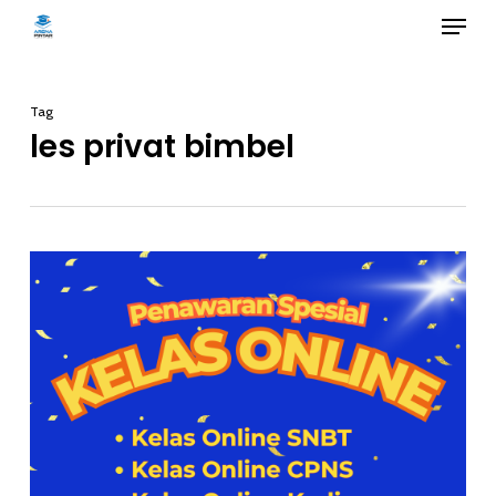
Menu
Skip
to
main
Tag
content
les privat bimbel