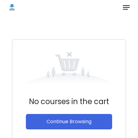
Menu
Skip
to
main
content
No courses in the cart
Continue Browsing